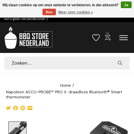
Wij slaan cookies op om onze website te verbeteren. Is dat akkoord?
Ja
Nee
Meer over cookies »
Voor 15.00u besteld dezelfde dag verzonden! ( 6,95 verzendkosten, vanaf 75
euro geen verzendkosten )
outdoor_grill
Verlanglijst
Winkelwa
Zoeken
Home
/
Napoleon ACCU-PROBE™ PRO X: draadloze Bluetooth® Smart
thermometer
Product image slideshow Items