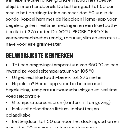
aan elke metalen ondergrond en houdt het toestel
altijd binnen handbereik. De batterij gaat tot 50 uur
mee in het dockingstation en meer dan 50 uur in de
sonde. Koppel hem met de Napoleon Home-app voor
begeleid grillen, realtime meldingen en een Bluetooth-
bereik tot 275 meter. De ACCU-PROBE™ PRO X is
vaatwasmachinebestendig, robuust, slim en een must-
have voor elke grillmeester.
Belangrijkste Kenmerken
Tot een omgevingstemperatuur van 650 °C en een
inwendige voedseltemparatuur van 105 °C
Uitgebreid Bluetooth-bereik tot 275 meter.
Napoleon® Home-app voor barbecuen met
begeleiding, temperatuurwaarschuwingen en realtime
voedselcontrole
6 temperatuursensoren (5 intern + 1 omgeving)
Inclusief oplaadbare lithium-ionbatterij en
oplaadkabel
Batterijduur: tot 50 uur voor het dockingstation en
meer dan 50 uur voor de temperatuursensor.