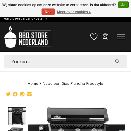
Wij slaan cookies op om onze website te verbeteren. Is dat akkoord?
Ja
Nee
Meer over cookies »
Voor 15.00u besteld dezelfde dag verzonden! ( 6,95 verzendkosten, vanaf 75
euro geen verzendkosten )
outdoor_grill
Verlanglijst
Winkelwa
Zoeken
Home
/
Napoleon Gas Plancha Freestyle
Product image slideshow Items