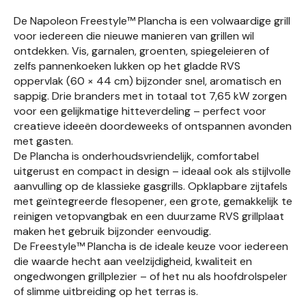
De Napoleon Freestyle™ Plancha is een volwaardige grill
voor iedereen die nieuwe manieren van grillen wil
ontdekken. Vis, garnalen, groenten, spiegeleieren of
zelfs pannenkoeken lukken op het gladde RVS
oppervlak (60 × 44 cm) bijzonder snel, aromatisch en
sappig. Drie branders met in totaal tot 7,65 kW zorgen
voor een gelijkmatige hitteverdeling – perfect voor
creatieve ideeën doordeweeks of ontspannen avonden
met gasten.
De Plancha is onderhoudsvriendelijk, comfortabel
uitgerust en compact in design – ideaal ook als stijlvolle
aanvulling op de klassieke gasgrills. Opklapbare zijtafels
met geïntegreerde flesopener, een grote, gemakkelijk te
reinigen vetopvangbak en een duurzame RVS grillplaat
maken het gebruik bijzonder eenvoudig.
De Freestyle™ Plancha is de ideale keuze voor iedereen
die waarde hecht aan veelzijdigheid, kwaliteit en
ongedwongen grillplezier – of het nu als hoofdrolspeler
of slimme uitbreiding op het terras is.