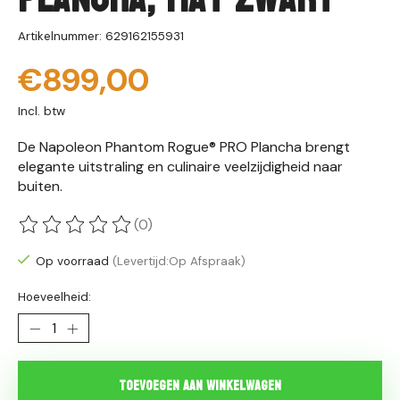
Artikelnummer: 629162155931
€899,00
Incl. btw
De Napoleon Phantom Rogue® PRO Plancha brengt
elegante uitstraling en culinaire veelzijdigheid naar
buiten.
(0)
De beoordeling van dit product is
0
van de 5
Op voorraad
(Levertijd:Op Afspraak)
Hoeveelheid:
Toevoegen aan winkelwagen