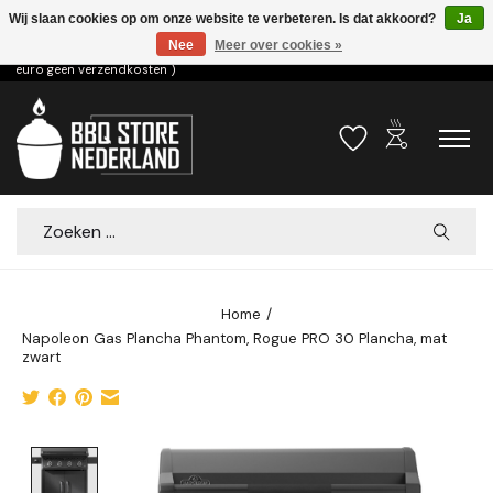
Wij slaan cookies op om onze website te verbeteren. Is dat akkoord?
Ja
Nee
Meer over cookies »
Voor 15.00u besteld dezelfde dag verzonden! ( 6,95 verzendkosten, vanaf 75
euro geen verzendkosten )
outdoor_grill
Verlanglijst
Winkelwa
Zoeken
Home
/
Napoleon Gas Plancha Phantom, Rogue PRO 30 Plancha, mat
zwart
Product image slideshow Items