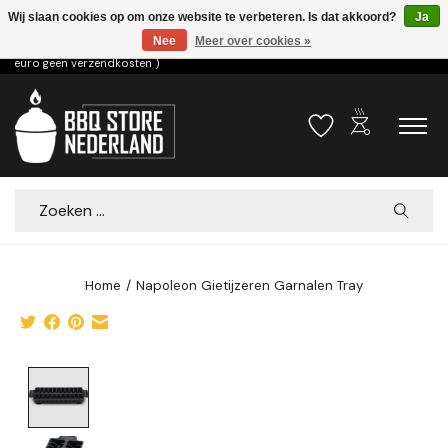
Wij slaan cookies op om onze website te verbeteren. Is dat akkoord?
Ja
Nee
Meer over cookies »
Voor 15.00u besteld dezelfde dag verzonden! ( 6,95 verzendkosten, vanaf 75
euro geen verzendkosten )
outdoor_grill
Verlanglijst
Winkelwa
Zoeken
Home
/
Napoleon Gietijzeren Garnalen Tray
Product image slideshow Items