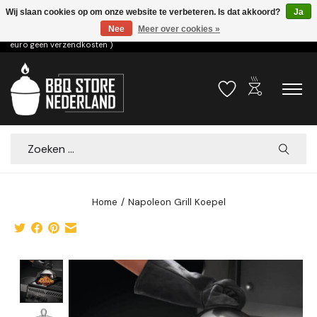
Wij slaan cookies op om onze website te verbeteren. Is dat akkoord?
Ja
Nee
Meer over cookies »
Voor 15.00u besteld dezelfde dag verzonden! ( 6,95 verzendkosten, vanaf 75
euro geen verzendkosten )
outdoor_grill
Verlanglijst
Winkelwa
Zoeken
Home
/
Napoleon Grill Koepel
Product image slideshow Items