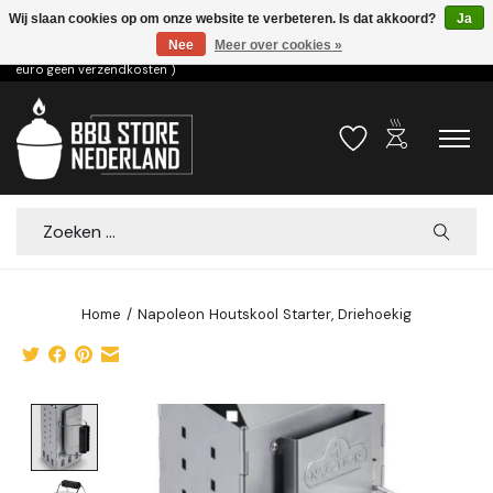
Wij slaan cookies op om onze website te verbeteren. Is dat akkoord?
Ja
Nee
Meer over cookies »
Voor 15.00u besteld dezelfde dag verzonden! ( 6,95 verzendkosten, vanaf 75
euro geen verzendkosten )
outdoor_grill
Verlanglijst
Winkelwa
Zoeken
Home
/
Napoleon Houtskool Starter, Driehoekig
Product image slideshow Items