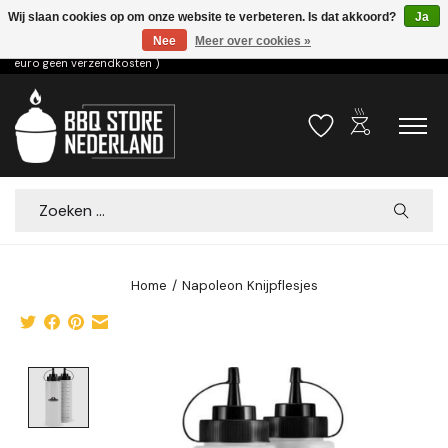
Wij slaan cookies op om onze website te verbeteren. Is dat akkoord?
Ja
Nee
Meer over cookies »
Voor 15.00u besteld dezelfde dag verzonden! ( 6,95 verzendkosten, vanaf 75
euro geen verzendkosten )
outdoor_grill
Verlanglijst
Winkelwa
Zoeken
Home
/
Napoleon Knijpflesjes
Product image slideshow Items