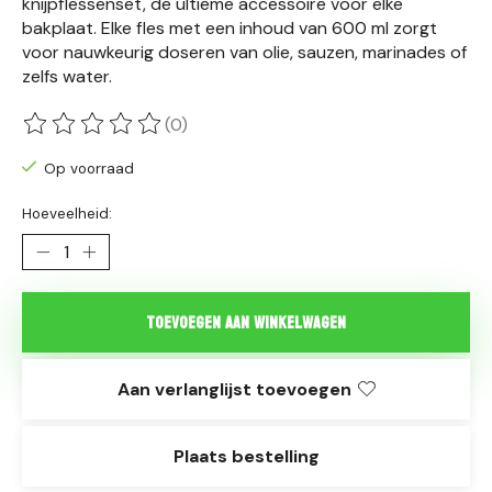
knijpflessenset, de ultieme accessoire voor elke
bakplaat. Elke fles met een inhoud van 600 ml zorgt
voor nauwkeurig doseren van olie, sauzen, marinades of
zelfs water.
(0)
De beoordeling van dit product is
0
van de 5
Op voorraad
Hoeveelheid:
Toevoegen aan winkelwagen
Aan verlanglijst toevoegen
Plaats bestelling