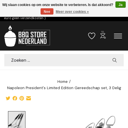
Wij slaan cookies op om onze website te verbeteren. Is dat akkoord?
Ja
Nee
Meer over cookies »
Voor 15.00u besteld dezelfde dag verzonden! ( 6,95 verzendkosten, vanaf 75
euro geen verzendkosten )
outdoor_grill
Verlanglijst
Winkelwa
Zoeken
Home
/
Napoleon President's Limited Edition Gereedschap set, 3 Delig
Product image slideshow Items