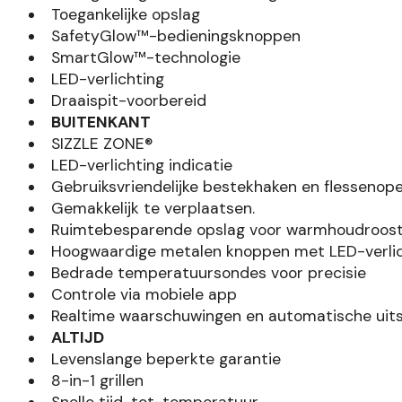
Toegankelijke opslag
SafetyGlow™-bedieningsknoppen
SmartGlow™-technologie
LED-verlichting
Draaispit-voorbereid
BUITENKANT
SIZZLE ZONE®
LED-verlichting indicatie
Gebruiksvriendelijke bestekhaken en flessenop
Gemakkelijk te verplaatsen.
Ruimtebesparende opslag voor warmhoudroost
Hoogwaardige metalen knoppen met LED-verlic
Bedrade temperatuursondes voor precisie
Controle via mobiele app
Realtime waarschuwingen en automatische uits
ALTIJD
Levenslange beperkte garantie
8-in-1 grillen
Snelle tijd-tot-temperatuur