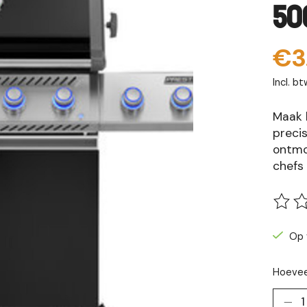
50
€3
Incl. bt
Maak 
preci
ontmoe
chefs
De be
Op 
Hoevee