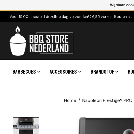
Wij slaan coo
Voor 15.00u besteld dezelfde dag verzonden! ( 6,95 verzendkosten, va
Barbecues
Accessoires
Brandstof
Ru
Home
/
Napoleon Prestige® PRO
Product image slideshow Items