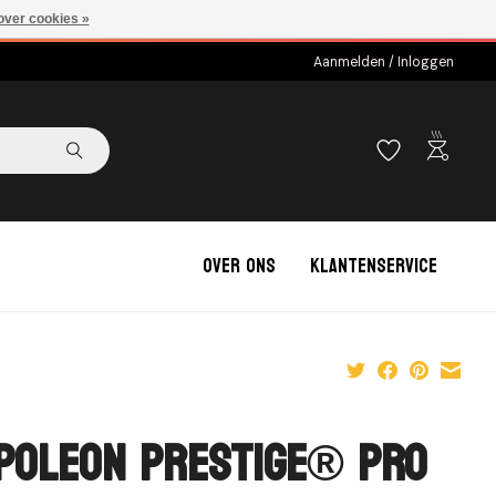
over cookies »
Aanmelden / Inloggen
outdoor_grill
Over ons
Klantenservice
poleon Prestige® PRO