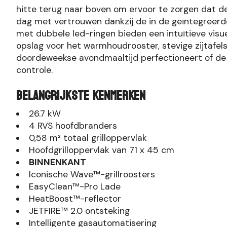
hitte terug naar boven om ervoor te zorgen dat de 
dag met vertrouwen dankzij de in de geïntegree
met dubbele led-ringen bieden een intuïtieve visue
opslag voor het warmhoudrooster, stevige zijtafe
doordeweekse avondmaaltijd perfectioneert of de 
controle.
Belangrijkste Kenmerken
26.7 kW
4 RVS hoofdbranders
0,58 m² totaal grilloppervlak
Hoofdgrilloppervlak van 71 x 45 cm
BINNENKANT
Iconische Wave™-grillroosters
EasyClean™-Pro Lade
HeatBoost™-reflector
JETFIRE™ 2.0 ontsteking
Intelligente gasautomatisering