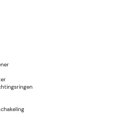
ener
er
htingsringen
chakeling