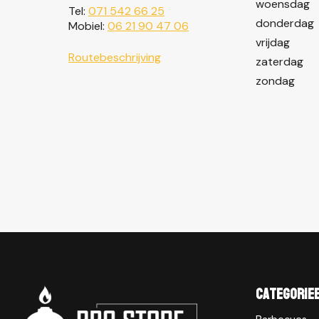
woensdag
Tel:
071 542 66 25
donderdag
Mobiel:
06 21 90 47 06
vrijdag
Routebeschrijving
zaterdag
zondag
Categorie