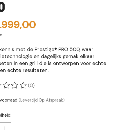
0
.999,00
w
kennis met de Prestige® PRO 500, waar
sietechnologie en dagelijks gemak elkaar
ten in een grill die is ontworpen voor echte
 en echte resultaten.
(0)
oordeling van dit product is
0
van de 5
voorraad
(Levertijd:Op Afspraak)
lheid: