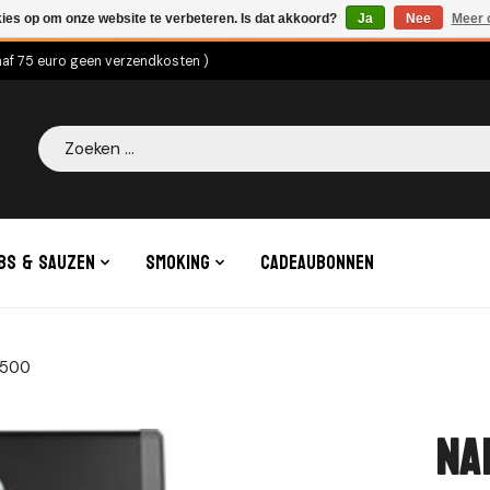
kies op om onze website te verbeteren. Is dat akkoord?
Ja
Nee
Meer 
naf 75 euro geen verzendkosten )
Zoeken
bs & Sauzen
Smoking
Cadeaubonnen
 500
Na