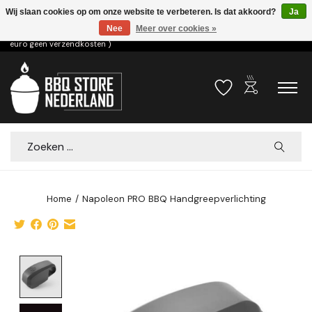
Wij slaan cookies op om onze website te verbeteren. Is dat akkoord?
Ja
Nee
Meer over cookies »
Voor 15.00u besteld dezelfde dag verzonden! ( 6,95 verzendkosten, vanaf 75
euro geen verzendkosten )
outdoor_grill
Verlanglijst
Winkelwa
Zoeken
Home
/
Napoleon PRO BBQ Handgreepverlichting
Product image slideshow Items