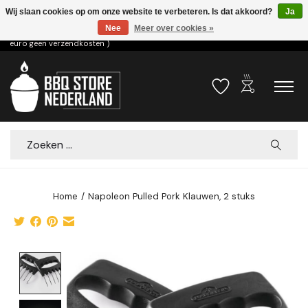
Wij slaan cookies op om onze website te verbeteren. Is dat akkoord?
Ja
Nee
Meer over cookies »
Voor 15.00u besteld dezelfde dag verzonden! ( 6,95 verzendkosten, vanaf 75
euro geen verzendkosten )
outdoor_grill
Verlanglijst
Winkelwa
Zoeken
Home
/
Napoleon Pulled Pork Klauwen, 2 stuks
Product image slideshow Items