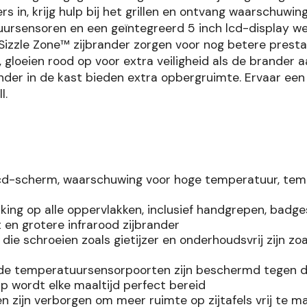
rs in, krijg hulp bij het grillen en ontvang waarschuwi
sensoren en een geïntegreerd 5 inch lcd-display weet 
Sizzle Zone™ zijbrander zorgen voor nog betere presta
, gloeien rood op voor extra veiligheid als de brande
er in de kast bieden extra opbergruimte. Ervaar een
l.
cd-scherm, waarschuwing voor hoge temperatuur, tempe
 op alle oppervlakken, inclusief handgrepen, badges 
en grotere infrarood zijbrander
e schroeien zoals gietijzer en onderhoudsvrij zijn z
e temperatuursensorpoorten zijn beschermd tegen 
lp wordt elke maaltijd perfect bereid
zijn verborgen om meer ruimte op zijtafels vrij te m