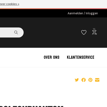
over cookies »
Aanmelden / Inloggen
outdoor_grill
Over ons
Klantenservice