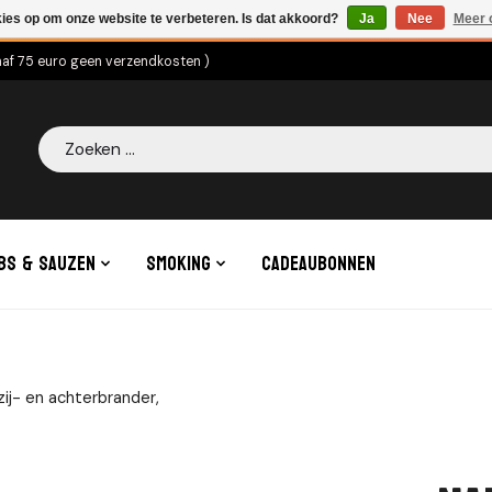
kies op om onze website te verbeteren. Is dat akkoord?
Ja
Nee
Meer 
naf 75 euro geen verzendkosten )
Zoeken
bs & Sauzen
Smoking
Cadeaubonnen
j- en achterbrander,