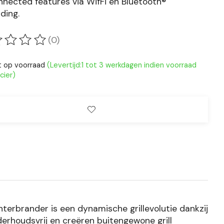
nnected features via WifFi en Bluetooth®
ding.
(0)
oordeling van dit product is
0
van de 5
t op voorraad
(Levertijd:1 tot 3 werkdagen indien voorraad
cier)
erbrander is een dynamische grillevolutie dankzij
derhoudsvrij en creëren buitengewone grill