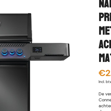
Na
Pr
me
ac
ma
€2
Incl. bt
De ve
Conne
achter