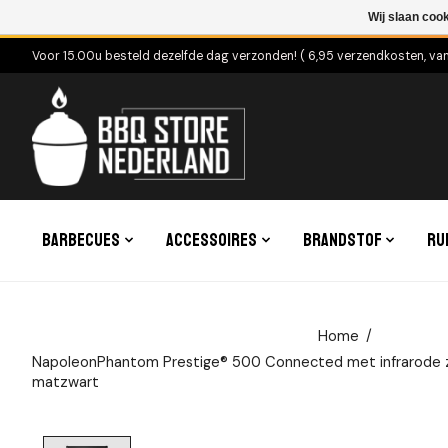
Wij slaan coo
Voor 15.00u besteld dezelfde dag verzonden! ( 6,95 verzendkosten, va
Barbecues
Accessoires
Brandstof
Ru
Home
/
NapoleonPhantom Prestige® 500 Connected met infrarode zi
matzwart
Product image slideshow Items