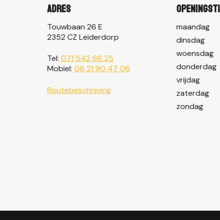
Adres
Openingst
Touwbaan 26 E
maandag
2352 CZ Leiderdorp
dinsdag
woensdag
Tel:
071 542 66 25
donderdag
Mobiel:
06 21 90 47 06
vrijdag
Routebeschrijving
zaterdag
zondag