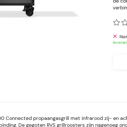
de co
verbin
De be
Nie
leveran
 Connected propaangasgrill met infrarood zij- en acht
binding. De gegoten RVS grillroosters zijn nagenoeg on