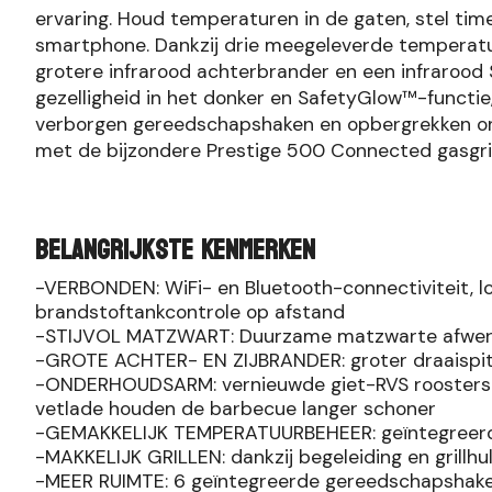
ervaring. Houd temperaturen in de gaten, stel time
smartphone. Dankzij drie meegeleverde temperatuur
grotere infrarood achterbrander en een infrarood 
gezelligheid in het donker en SafetyGlow™-functie
verborgen gereedschapshaken en opbergrekken ond
met de bijzondere Prestige 500 Connected gasgril
Belangrijkste Kenmerken
-VERBONDEN: WiFi- en Bluetooth-connectiviteit, l
brandstoftankcontrole op afstand
-STIJVOL MATZWART: Duurzame matzwarte afwerking
-GROTE ACHTER- EN ZIJBRANDER: groter draaispit 
-ONDERHOUDSARM: vernieuwde giet-RVS roosters di
vetlade houden de barbecue langer schoner
-GEMAKKELIJK TEMPERATUURBEHEER: geïntegreerd
-MAKKELIJK GRILLEN: dankzij begeleiding en grillhu
-MEER RUIMTE: 6 geïntegreerde gereedschapshaken 