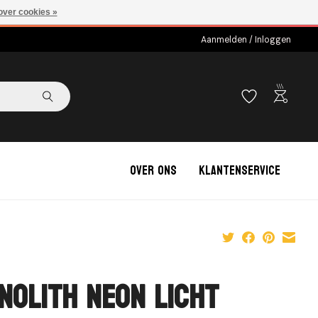
over cookies »
Aanmelden / Inloggen
outdoor_grill
Over ons
Klantenservice
nolith Neon Licht