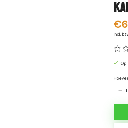
Ka
€6
Incl. bt
De be
Op 
Hoevee