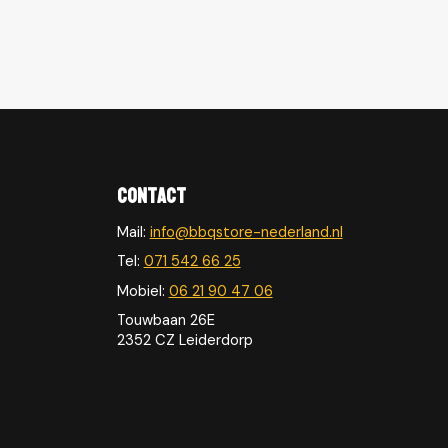
Contact
Mail:
info@bbqstore-nederland.nl
Tel:
071 542 66 25
Mobiel:
06 21 90 47 06
Touwbaan 26E
2352 CZ Leiderdorp