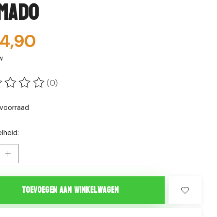
mado
4,90
w
(0)
oordeling van dit product is
0
van de 5
voorraad
lheid:
Toevoegen aan winkelwagen