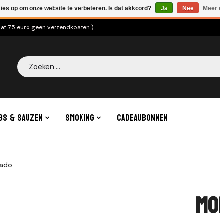
kies op om onze website te verbeteren. Is dat akkoord?
Ja
Nee
Meer 
naf 75 euro geen verzendkosten )
Zoeken
bs & Sauzen
Smoking
Cadeaubonnen
mado
Mo