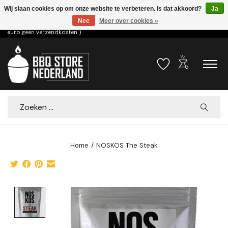
Wij slaan cookies op om onze website te verbeteren. Is dat akkoord?
Ja
Nee
Meer over cookies »
Voor 15.00u besteld dezelfde dag verzonden! ( 6,95 verzendkosten, vanaf 75
euro geen verzendkosten )
outdoor_grill
Verlanglijst
Winkelwa
Zoeken
Home
/
NOSKOS The Steak
Product image slideshow Items