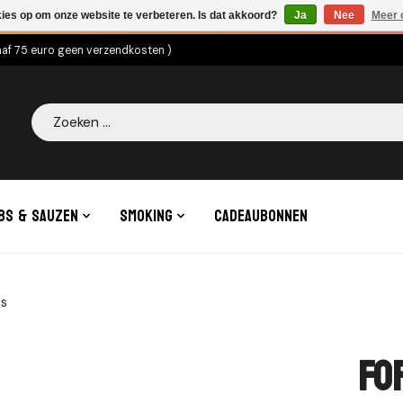
kies op om onze website te verbeteren. Is dat akkoord?
Ja
Nee
Meer 
naf 75 euro geen verzendkosten )
Zoeken
bs & Sauzen
Smoking
Cadeaubonnen
es
Fo