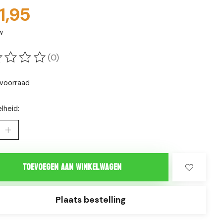
1,95
w
(0)
oordeling van dit product is
0
van de 5
voorraad
lheid:
Toevoegen aan winkelwagen
Plaats bestelling