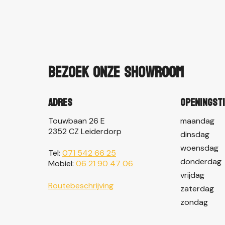
Bezoek onze showroom
Adres
Openingst
Touwbaan 26 E
maandag
2352 CZ Leiderdorp
dinsdag
woensdag
Tel:
071 542 66 25
donderdag
Mobiel:
06 21 90 47 06
vrijdag
Routebeschrijving
zaterdag
zondag