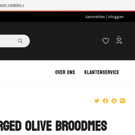
over cookies »
Aanmelden / Inloggen
outdoor_grill
Over ons
Klantenservice
rged Olive Broodmes