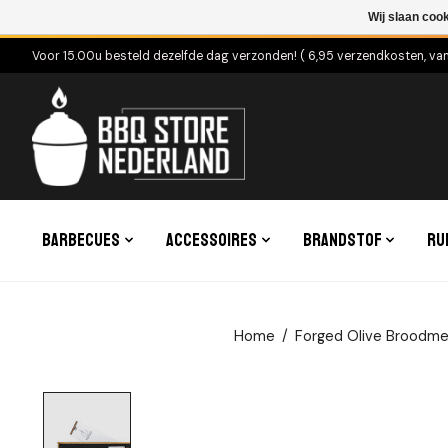
Wij slaan coo
Voor 15.00u besteld dezelfde dag verzonden! ( 6,95 verzendkosten, va
Barbecues
Accessoires
Brandstof
Ru
Home
/
Forged Olive Broodm
Product image slideshow Items