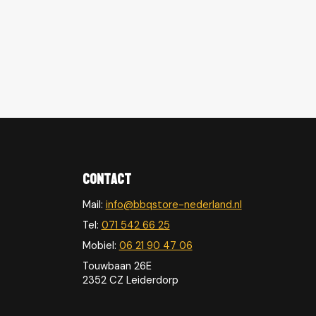
Contact
Mail:
info@bbqstore-nederland.nl
Tel:
071 542 66 25
Mobiel:
06 21 90 47 06
Touwbaan 26E
2352 CZ Leiderdorp