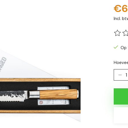
€6
Incl. bt
De be
Op 
Hoevee