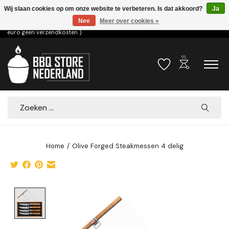
Wij slaan cookies op om onze website te verbeteren. Is dat akkoord?
Ja
Nee
Meer over cookies »
Voor 15.00u besteld dezelfde dag verzonden! ( 6,95 verzendkosten, vanaf 75
euro geen verzendkosten )
outdoor_grill
Verlanglijst
Winkelwa
Zoeken
Home
/
Olive Forged Steakmessen 4 delig
Product image slideshow Items