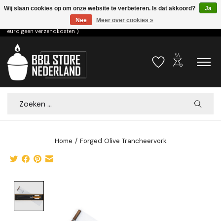
Wij slaan cookies op om onze website te verbeteren. Is dat akkoord?
Ja
Nee
Meer over cookies »
Voor 15.00u besteld dezelfde dag verzonden! ( 6,95 verzendkosten, vanaf 75
euro geen verzendkosten )
outdoor_grill
Verlanglijst
Winkelwa
Zoeken
Home
/
Forged Olive Trancheervork
Product image slideshow Items