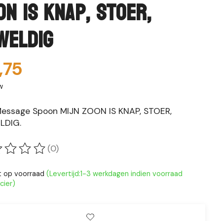
on is knap, stoer,
weldig
,75
w
essage Spoon MIJN ZOON IS KNAP, STOER,
LDIG.
(0)
oordeling van dit product is
0
van de 5
t op voorraad
(Levertijd:1-3 werkdagen indien voorraad
cier)