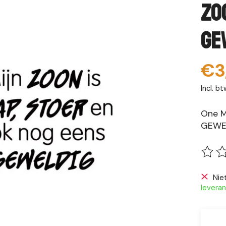
zo
ge
€3
Incl. bt
One M
GEWE
De be
Nie
leveran