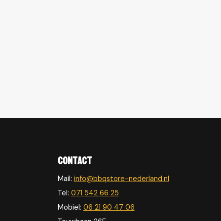
Contact
Mail:
info@bbqstore-nederland.nl
Tel:
071 542 66 25
Mobiel:
06 21 90 47 06