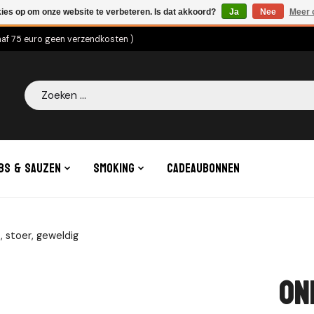
kies op om onze website te verbeteren. Is dat akkoord?
Ja
Nee
Meer 
naf 75 euro geen verzendkosten )
Zoeken
bs & Sauzen
Smoking
Cadeaubonnen
 stoer, geweldig
On