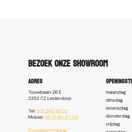
Bezoek onze showroom
Adres
Openingst
Touwbaan 26 E
maandag
2352 CZ Leiderdorp
dinsdag
woensdag
Tel:
071 542 66 25
donderdag
Mobiel:
06 21 90 47 06
vrijdag
Routebeschrijving
zaterdag