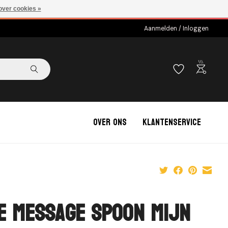
over cookies »
Aanmelden / Inloggen
outdoor_grill
Over ons
Klantenservice
e Message Spoon Mijn