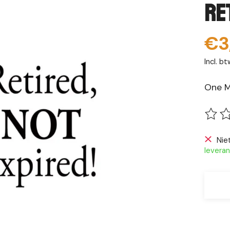
Re
€3
Incl. bt
One M
De be
Nie
leveran