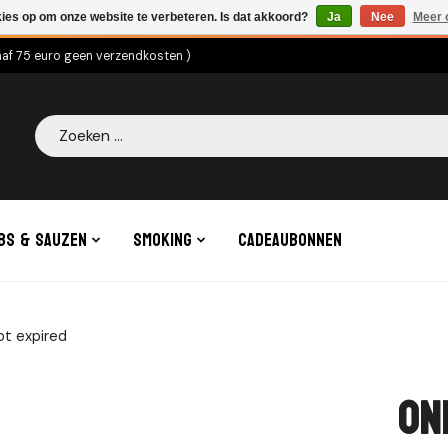
kies op om onze website te verbeteren. Is dat akkoord?
Ja
Nee
Meer 
naf 75 euro geen verzendkosten )
Zoeken
bs & Sauzen
Smoking
Cadeaubonnen
t expired
On