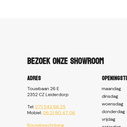
Bezoek onze showroom
Adres
Openingst
Touwbaan 26 E
maandag
2352 CZ Leiderdorp
dinsdag
woensdag
Tel:
071 542 66 25
donderdag
Mobiel:
06 21 90 47 06
vrijdag
Routebeschrijving
zaterdag