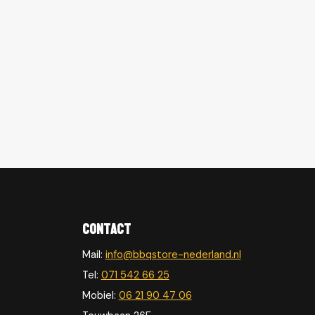
Contact
Mail:
info@bbqstore-nederland.nl
Tel:
071 542 66 25
Mobiel:
06 21 90 47 06