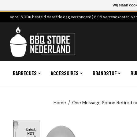
Wij slaan coo
Voor 15.00u besteld dezelfde dag verzonden! ( 6,95 verzendkosten, va
Barbecues
Accessoires
Brandstof
Ru
Home
/
One Message Spoon Retired no
Product image slideshow Items