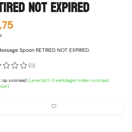
tired not expired
,75
w
essage Spoon RETIRED NOT EXPIRED.
(0)
oordeling van dit product is
0
van de 5
t op voorraad
(Levertijd:1-3 werkdagen indien voorraad
cier)