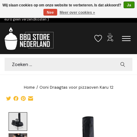
Wij slaan cookies op om onze website te verbeteren. Is dat akkoord?
Ja
Nee
Meer over cookies »
Voor 15.00u besteld dezelfde dag verzonden! ( 6,95 verzendkosten, vanaf 75
euro geen verzendkosten )
outdoor_grill
Verlanglijst
Winkelwa
Zoeken
Home
/
Ooni Draagtas voor pizzaoven Karu 12
Product image slideshow Items