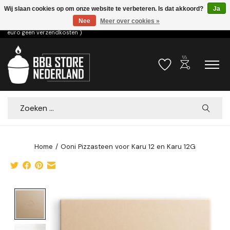
Wij slaan cookies op om onze website te verbeteren. Is dat akkoord?
Ja
Nee
Meer over cookies »
Voor 15.00u besteld dezelfde dag verzonden! ( 6,95 verzendkosten, vanaf 75
euro geen verzendkosten )
outdoor_grill
Verlanglijst
Winkelwa
Zoeken
Home
/
Ooni Pizzasteen voor Karu 12 en Karu 12G
Product image slideshow Items