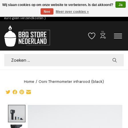
Wij slaan cookies op om onze website te verbeteren. Is dat akkoord?
Ja
Nee
Meer over cookies »
Voor 15.00u besteld dezelfde dag verzonden! ( 6,95 verzendkosten, vanaf 75
euro geen verzendkosten )
outdoor_grill
Verlanglijst
Winkelwa
Zoeken
Home
/
Ooni Thermometer infrarood (black)
Product image slideshow Items