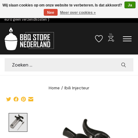
Wij slaan cookies op om onze website te verbeteren. Is dat akkoord?
Ja
Nee
Meer over cookies »
Voor 15.00u besteld dezelfde dag verzonden! ( 6,95 verzendkosten, vanaf 75
euro geen verzendkosten )
outdoor_grill
Verlanglijst
Winkelwa
Zoeken
Home
/
Ibili Injecteur
Product image slideshow Items