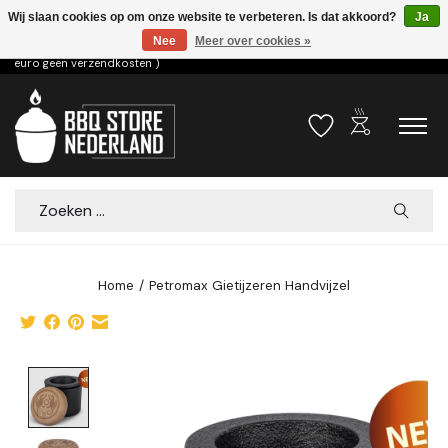
Wij slaan cookies op om onze website te verbeteren. Is dat akkoord?
Ja
Nee
Meer over cookies »
Voor 15.00u besteld dezelfde dag verzonden! ( 6,95 verzendkosten, vanaf 75
euro geen verzendkosten )
outdoor_grill
Verlanglijst
Winkelwa
Zoeken
Home
/
Petromax Gietijzeren Handvijzel
Product image slideshow Items