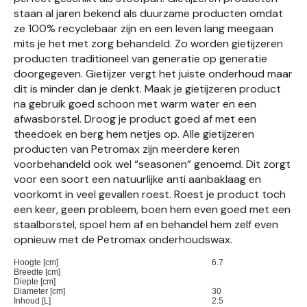
staan al jaren bekend als duurzame producten omdat
ze 100% recyclebaar zijn en een leven lang meegaan
mits je het met zorg behandeld. Zo worden gietijzeren
producten traditioneel van generatie op generatie
doorgegeven. Gietijzer vergt het juiste onderhoud maar
dit is minder dan je denkt. Maak je gietijzeren product
na gebruik goed schoon met warm water en een
afwasborstel. Droog je product goed af met een
theedoek en berg hem netjes op. Alle gietijzeren
producten van Petromax zijn meerdere keren
voorbehandeld ook wel “seasonen” genoemd. Dit zorgt
voor een soort een natuurlijke anti aanbaklaag en
voorkomt in veel gevallen roest. Roest je product toch
een keer, geen probleem, boen hem even goed met een
staalborstel, spoel hem af en behandel hem zelf even
opnieuw met de Petromax onderhoudswax.
Hoogte [cm]
6.7
Breedte [cm]
Diepte [cm]
Diameter [cm]
30
Inhoud [L]
2.5