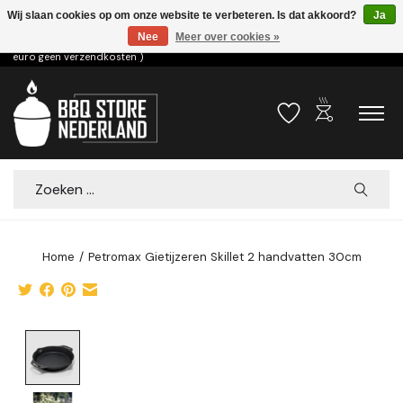
Wij slaan cookies op om onze website te verbeteren. Is dat akkoord?
Ja
Nee
Meer over cookies »
Voor 15.00u besteld dezelfde dag verzonden! ( 6,95 verzendkosten, vanaf 75
euro geen verzendkosten )
outdoor_grill
Verlanglijst
Winkelwa
Zoeken
Home
/
Petromax Gietijzeren Skillet 2 handvatten 30cm
Product image slideshow Items