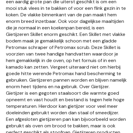
een aardig grote pan die uiterst geschikt is om een
mooi stuk vlees in te bakken of voor een flink gezin in te
koken. De vlakke binnenkant van de pan maakt hem
enorm breed inzetbaar. Ook voor dagelijkse maaltijden
die je normaal in een koekenpan bereid, is een
Gietijzeren Skillet enorm geschikt. Een Skillet met vlakke
bodem maak je gemakkelijk schoon met een gladde
Petromax schraper of Petromax scrub. Deze Skillet is
voorzien van twee handige handvatten waardoor je
hem gemakkelijk in de oven, op het fornuis of in een
kamado kan zetten. Vergeet uiteraard niet om hierbij
goede hitte werende Petromax hand bescherming te
gebruiken. Gietijzeren pannen worden en blijven namelijk
enorm heet tijdens en na gebruik. Over Gietijzer.
Gietijzer is een gegoten staalsoort die warmte goed
opneemt en vast houdt en bestand is tegen hele hoge
temperaturen. Hierdoor kan gietijzer voor veel meer
doeleinden gebruikt worden dan staal of smeedijzer.
Een afgesloten gietijzeren pan kan bijvoorbeeld worden
gebruikt als oven om brood te bakken, maar is ook
perfect geschikt als stoofpan. Gietijzeren producten