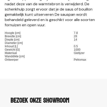
nadat deze van de warmtebron is verwijderd. De
schenkhulp zorgt ervoor dat je de saus of bouillon
gemakkelijk kunt uitserveren De sauspan wordt
behandeld geleverd en is geschikt voor alle soorten
fornuizen en open vuur.
Hoogte [cm]
7.8
Breedte [cm]
28
Diepte [cm]
14
Diameter [cm]
Inhoud [L]
0.5
Gewicht [G]
1000
Materiaal
Gietijzer
Wanddikte [cm]
Ontwerper
Petromax
Bezoek onze showroom