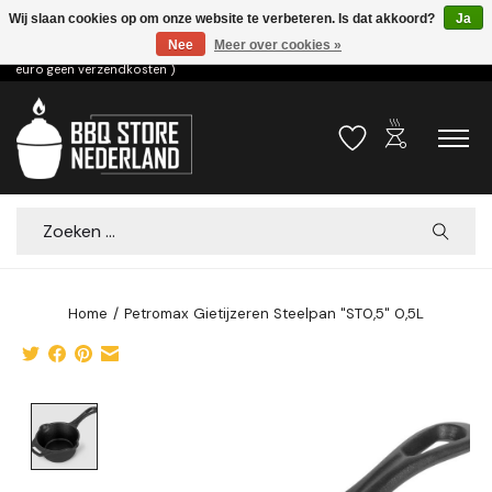
Wij slaan cookies op om onze website te verbeteren. Is dat akkoord?
Ja
Nee
Meer over cookies »
Voor 15.00u besteld dezelfde dag verzonden! ( 6,95 verzendkosten, vanaf 75
euro geen verzendkosten )
outdoor_grill
Verlanglijst
Winkelwa
Zoeken
Home
/
Petromax Gietijzeren Steelpan "ST0,5" 0,5L
Product image slideshow Items