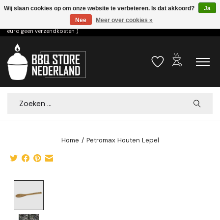
Wij slaan cookies op om onze website te verbeteren. Is dat akkoord?
Ja
Nee
Meer over cookies »
Voor 15.00u besteld dezelfde dag verzonden! ( 6,95 verzendkosten, vanaf 75
euro geen verzendkosten )
outdoor_grill
Verlanglijst
Winkelwa
Zoeken
Home
/
Petromax Houten Lepel
Product image slideshow Items