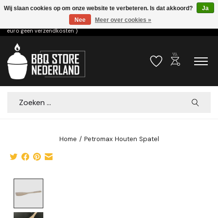
Wij slaan cookies op om onze website te verbeteren. Is dat akkoord?
Ja
Nee
Meer over cookies »
Voor 15.00u besteld dezelfde dag verzonden! ( 6,95 verzendkosten, vanaf 75
euro geen verzendkosten )
outdoor_grill
Verlanglijst
Winkelwa
Zoeken
Home
/
Petromax Houten Spatel
Product image slideshow Items