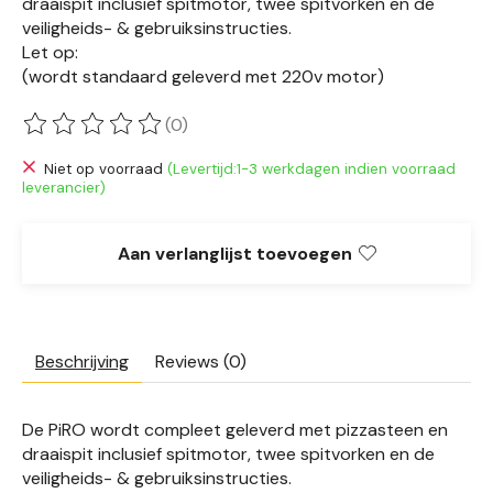
draaispit inclusief spitmotor, twee spitvorken en de
veiligheids- & gebruiksinstructies.
Let op:
(wordt standaard geleverd met 220v motor)
(0)
De beoordeling van dit product is
0
van de 5
Niet op voorraad
(Levertijd:1-3 werkdagen indien voorraad
leverancier)
Aan verlanglijst toevoegen
Beschrijving
Reviews (0)
De PiRO wordt compleet geleverd met pizzasteen en
draaispit inclusief spitmotor, twee spitvorken en de
veiligheids- & gebruiksinstructies.