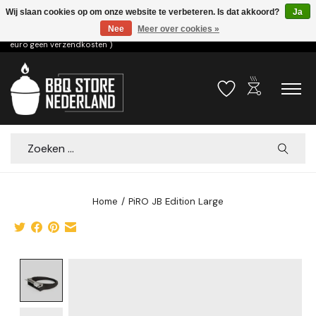
Wij slaan cookies op om onze website te verbeteren. Is dat akkoord?
Ja
Nee
Meer over cookies »
Voor 15.00u besteld dezelfde dag verzonden! ( 6,95 verzendkosten, vanaf 75
euro geen verzendkosten )
outdoor_grill
Verlanglijst
Winkelwa
Zoeken
Home
/
PiRO JB Edition Large
Product image slideshow Items