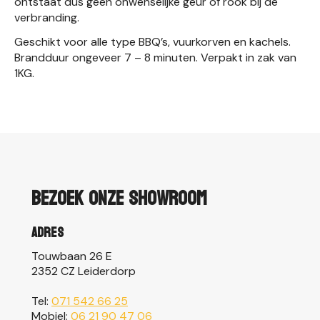
ontstaat dus geen onwenselijke geur of rook bij de
verbranding.
Geschikt voor alle type BBQ’s, vuurkorven en kachels.
Brandduur ongeveer 7 – 8 minuten. Verpakt in zak van
1KG.
Bezoek onze showroom
Adres
Touwbaan 26 E
2352 CZ Leiderdorp
Tel:
071 542 66 25
Mobiel:
06 21 90 47 06