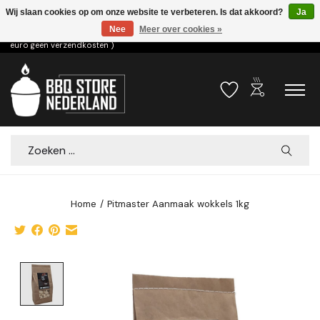
Wij slaan cookies op om onze website te verbeteren. Is dat akkoord?
Ja
Nee
Meer over cookies »
Voor 15.00u besteld dezelfde dag verzonden! ( 6,95 verzendkosten, vanaf 75
euro geen verzendkosten )
outdoor_grill
Verlanglijst
Winkelwa
Zoeken
Home
/
Pitmaster Aanmaak wokkels 1kg
Product image slideshow Items