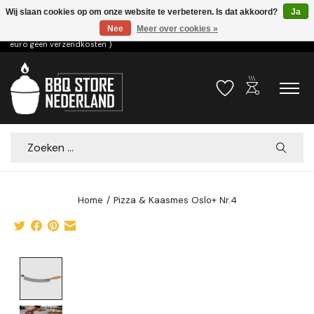
Wij slaan cookies op om onze website te verbeteren. Is dat akkoord?
Ja
Nee
Meer over cookies »
Voor 15.00u besteld dezelfde dag verzonden! ( 6,95 verzendkosten, vanaf 75
euro geen verzendkosten )
outdoor_grill
Verlanglijst
Winkelwa
Zoeken
Home
/
Pizza & Kaasmes Oslo+ Nr.4
Product image slideshow Items