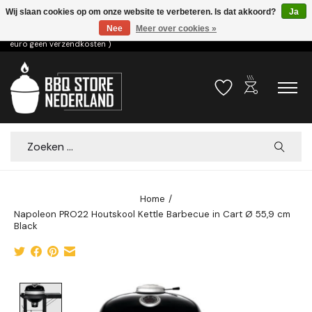
Wij slaan cookies op om onze website te verbeteren. Is dat akkoord?
Ja
Nee
Meer over cookies »
Voor 15.00u besteld dezelfde dag verzonden! ( 6,95 verzendkosten, vanaf 75
euro geen verzendkosten )
outdoor_grill
Verlanglijst
Winkelwa
Zoeken
Home
/
Napoleon PRO22 Houtskool Kettle Barbecue in Cart Ø 55,9 cm
Black
Product image slideshow Items