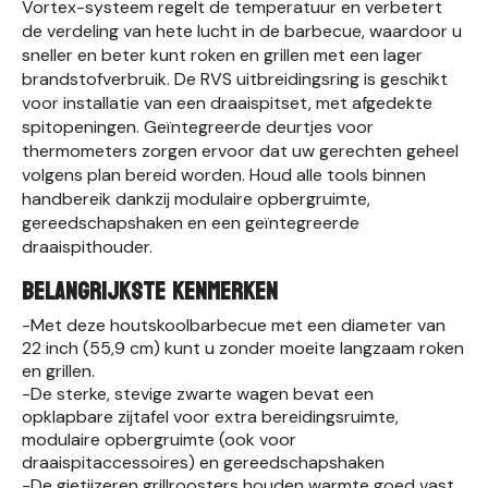
Vortex-systeem regelt de temperatuur en verbetert
de verdeling van hete lucht in de barbecue, waardoor u
sneller en beter kunt roken en grillen met een lager
brandstofverbruik. De RVS uitbreidingsring is geschikt
voor installatie van een draaispitset, met afgedekte
spitopeningen. Geïntegreerde deurtjes voor
thermometers zorgen ervoor dat uw gerechten geheel
volgens plan bereid worden. Houd alle tools binnen
handbereik dankzij modulaire opbergruimte,
gereedschapshaken en een geïntegreerde
draaispithouder.
BELANGRIJKSTE KENMERKEN
-Met deze houtskoolbarbecue met een diameter van
22 inch (55,9 cm) kunt u zonder moeite langzaam roken
en grillen.
-De sterke, stevige zwarte wagen bevat een
opklapbare zijtafel voor extra bereidingsruimte,
modulaire opbergruimte (ook voor
draaispitaccessoires) en gereedschapshaken
-De gietijzeren grillroosters houden warmte goed vast