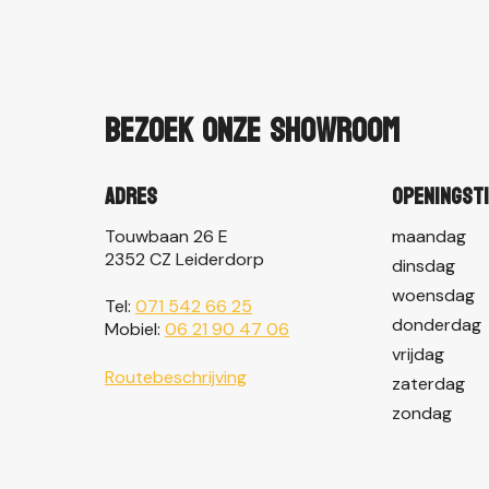
Bezoek onze showroom
Adres
Openingst
Touwbaan 26 E
maandag
2352 CZ Leiderdorp
dinsdag
woensdag
Tel:
071 542 66 25
donderdag
Mobiel:
06 21 90 47 06
vrijdag
Routebeschrijving
zaterdag
zondag