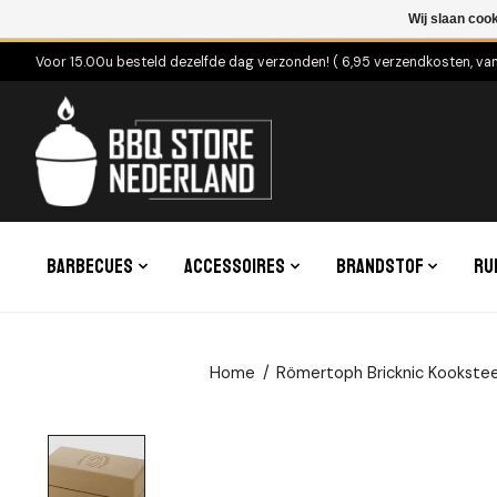
Wij slaan coo
Voor 15.00u besteld dezelfde dag verzonden! ( 6,95 verzendkosten, va
Barbecues
Accessoires
Brandstof
Ru
Home
/
Römertoph Bricknic Kooksteen
Product image slideshow Items