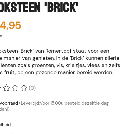
oksteen 'Brick'
4,95
w
oksteen ‘Brick’ van Römertopf staat voor een
 manier van genieten. In de ‘Brick’ kunnen allerlei
iënten zoals groenten, vis, krieltjes, vlees en zelfs
es fruit, op een gezonde manier bereid worden.
(0)
oordeling van dit product is
0
van de 5
voorraad
(Levertijd:Voor 15.00u besteld dezelfde dag
den!)
lheid: