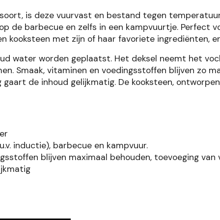
soort, is deze vuurvast en bestand tegen temperatuursc
op de barbecue en zelfs in een kampvuurtje. Perfect vo
en kooksteen met zijn of haar favoriete ingrediënten, e
oud water worden geplaatst. Het deksel neemt het voch
n. Smaak, vitaminen en voedingsstoffen blijven zo ma
g gaart de inhoud gelijkmatig. De kooksteen, ontworpe
er
.u.v. inductie), barbecue en kampvuur.
sstoffen blijven maximaal behouden, toevoeging van v
ijkmatig