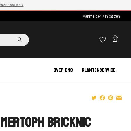
over cookies »
Aanmelden / Inloggen
outdoor_grill
Over ons
Klantenservice
mertoph Bricknic