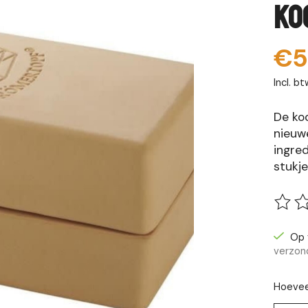
Ko
€5
Incl. bt
De ko
nieuwe
ingred
stukj
De be
Op 
verzon
Hoevee