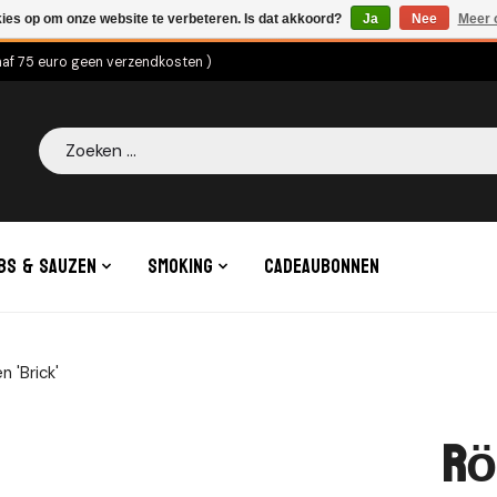
kies op om onze website te verbeteren. Is dat akkoord?
Ja
Nee
Meer 
naf 75 euro geen verzendkosten )
Zoeken
bs & Sauzen
Smoking
Cadeaubonnen
 'Brick'
Rö