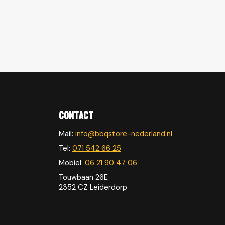
Contact
Mail:
info@bbqstore-nederland.nl
Tel:
071 542 66 25
Mobiel:
06 21 90 47 06
Touwbaan 26E
2352 CZ Leiderdorp