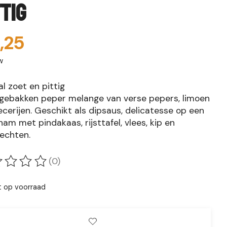
ttig
,25
w
l zoet en pittig
 gebakken peper melange van verse pepers, limoen
cerijen. Geschikt als dipsaus, delicatesse op een
am met pindakaas, rijsttafel, vlees, kip en
rechten.
(0)
oordeling van dit product is
0
van de 5
t op voorraad