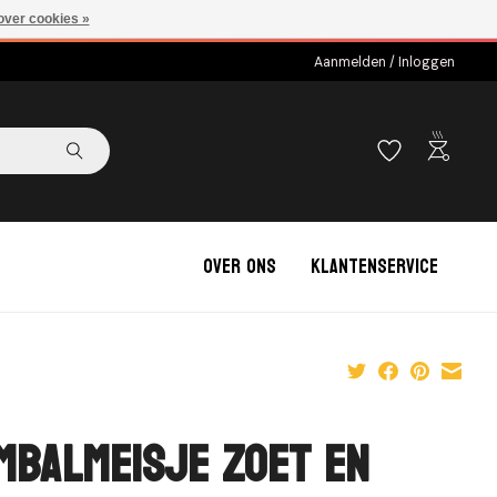
over cookies »
Aanmelden / Inloggen
outdoor_grill
Over ons
Klantenservice
mbalmeisje Zoet en