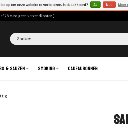
kies op om onze website te verbeteren. Is dat akkoord?
Ja
Nee
Meer 
naf 75 euro geen verzendkosten )
Zoeken
bs & Sauzen
Smoking
Cadeaubonnen
ttig
Sa