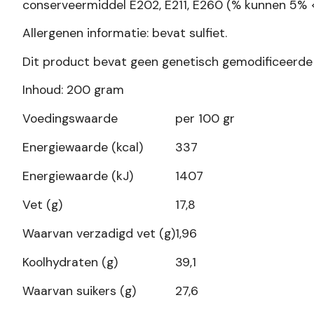
conserveermiddel E202, E211, E260 (% kunnen 5% <
Allergenen informatie: bevat sulfiet.
Dit product bevat geen genetisch gemodificeerde
Inhoud: 200 gram
Voedingswaarde
per 100 gr
Energiewaarde (kcal)
337
Energiewaarde (kJ)
1407
Vet (g)
17,8
Waarvan verzadigd vet (g)
1,96
Koolhydraten (g)
39,1
Waarvan suikers (g)
27,6