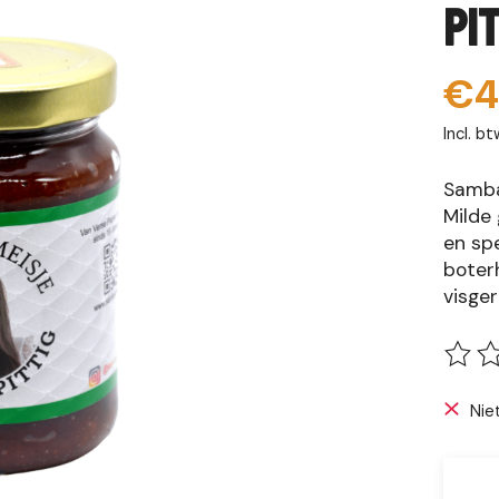
Pi
€4
Incl. bt
Samba
Milde
en spe
boterh
visge
De be
Nie