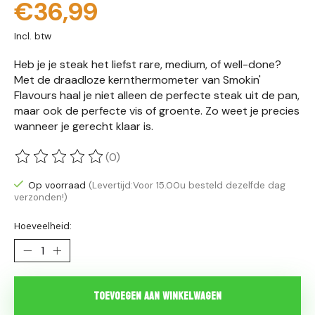
€36,99
Incl. btw
Heb je je steak het liefst rare, medium, of well-done?
Met de draadloze kernthermometer van Smokin'
Flavours haal je niet alleen de perfecte steak uit de pan,
maar ook de perfecte vis of groente. Zo weet je precies
wanneer je gerecht klaar is.
(0)
De beoordeling van dit product is
0
van de 5
Op voorraad
(Levertijd:Voor 15.00u besteld dezelfde dag
verzonden!)
Hoeveelheid:
Toevoegen aan winkelwagen