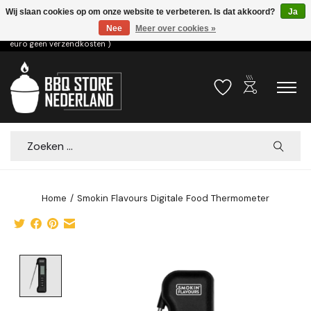
Wij slaan cookies op om onze website te verbeteren. Is dat akkoord?
Ja
Nee
Meer over cookies »
Voor 15.00u besteld dezelfde dag verzonden! ( 6,95 verzendkosten, vanaf 75
euro geen verzendkosten )
outdoor_grill
Verlanglijst
Winkelwa
Zoeken
Home
/
Smokin Flavours Digitale Food Thermometer
Product image slideshow Items