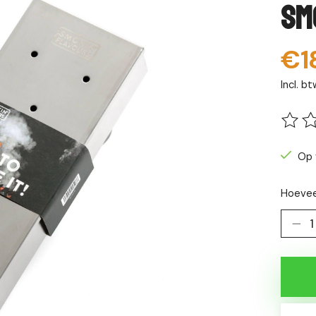
Sm
€1
Incl. bt
De be
Op 
Hoevee