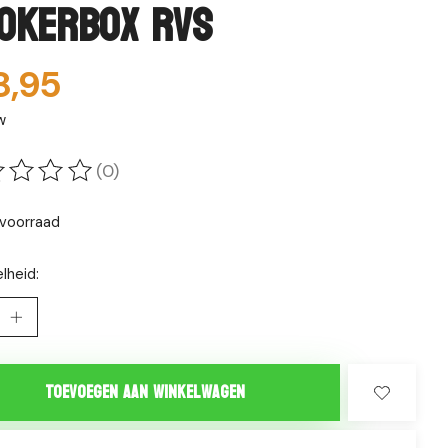
okerbox RVS
8,95
w
(0)
oordeling van dit product is
0
van de 5
voorraad
lheid:
Toevoegen aan winkelwagen