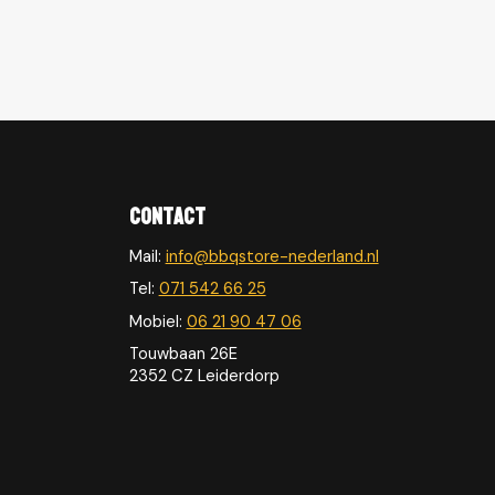
Contact
Mail:
info@bbqstore-nederland.nl
Tel:
071 542 66 25
Mobiel:
06 21 90 47 06
Touwbaan 26E
2352 CZ Leiderdorp