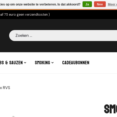
kies op om onze website te verbeteren. Is dat akkoord?
Ja
Nee
Meer 
naf 75 euro geen verzendkosten )
Zoeken
bs & Sauzen
Smoking
Cadeaubonnen
ox RVS
Sm