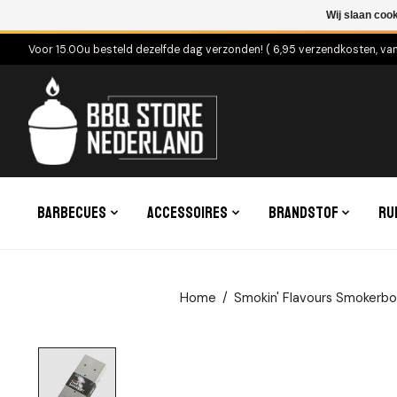
Wij slaan coo
Voor 15.00u besteld dezelfde dag verzonden! ( 6,95 verzendkosten, va
Barbecues
Accessoires
Brandstof
Ru
Home
/
Smokin' Flavours Smokerb
Product image slideshow Items