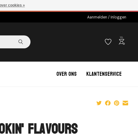
over cookies »
Aanmelden / Inloggen
outdoor_grill
Over ons
Klantenservice
okin' Flavours