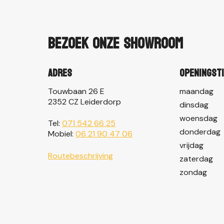
Bezoek onze showroom
Adres
Openingst
Touwbaan 26 E
maandag
2352 CZ Leiderdorp
dinsdag
woensdag
Tel:
071 542 66 25
donderdag
Mobiel:
06 21 90 47 06
vrijdag
Routebeschrijving
zaterdag
zondag