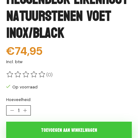
natuurstenen voet
inox/black
€74,95
Incl. btw
(0)
De beoordeling van dit product is
0
van de 5
Op voorraad
Hoeveelheid:
Toevoegen aan winkelwagen