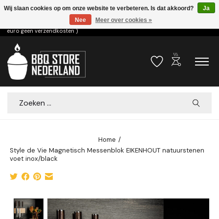
Wij slaan cookies op om onze website te verbeteren. Is dat akkoord?
Ja
Nee
Meer over cookies »
Voor 15.00u besteld dezelfde dag verzonden! ( 6,95 verzendkosten, vanaf 75
euro geen verzendkosten )
outdoor_grill
Verlanglijst
Winkelwa
Zoeken
Home
/
Style de Vie Magnetisch Messenblok EIKENHOUT natuurstenen
voet inox/black
Product image slideshow Items