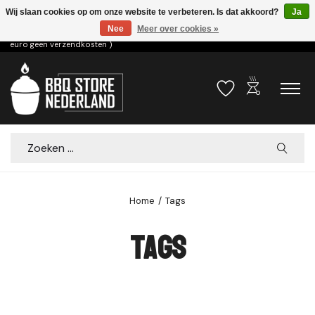
Wij slaan cookies op om onze website te verbeteren. Is dat akkoord?
Ja
Nee
Meer over cookies »
Voor 15.00u besteld dezelfde dag verzonden! ( 6,95 verzendkosten, vanaf 75
euro geen verzendkosten )
outdoor_grill
Verlanglijst
Winkelwa
Zoeken
Home
/
Tags
Tags