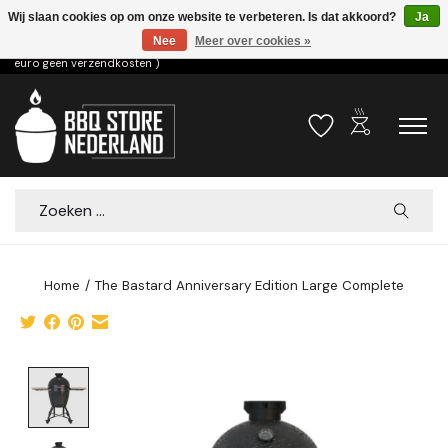
Wij slaan cookies op om onze website te verbeteren. Is dat akkoord?
Ja
Nee
Meer over cookies »
Voor 15.00u besteld dezelfde dag verzonden! ( 6,95 verzendkosten, vanaf 75
euro geen verzendkosten )
outdoor_grill
Verlanglijst
Winkelwa
Zoeken
Home
/
The Bastard Anniversary Edition Large Complete
Product image slideshow Items