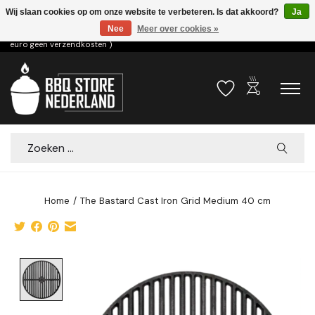
Wij slaan cookies op om onze website te verbeteren. Is dat akkoord?
Ja
Nee
Meer over cookies »
Voor 15.00u besteld dezelfde dag verzonden! ( 6,95 verzendkosten, vanaf 75
euro geen verzendkosten )
outdoor_grill
Verlanglijst
Winkelwa
Zoeken
Home
/
The Bastard Cast Iron Grid Medium 40 cm
Product image slideshow Items