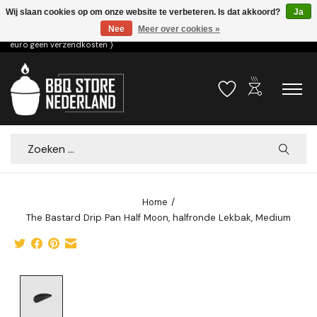
Wij slaan cookies op om onze website te verbeteren. Is dat akkoord?
Ja
Nee
Meer over cookies »
Voor 15.00u besteld dezelfde dag verzonden! ( 6,95 verzendkosten, vanaf 75
euro geen verzendkosten )
outdoor_grill
Verlanglijst
Winkelwa
Zoeken
Home
/
The Bastard Drip Pan Half Moon, halfronde Lekbak, Medium
Product image slideshow Items