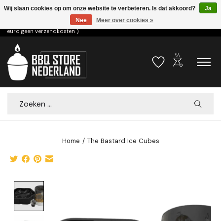
Wij slaan cookies op om onze website te verbeteren. Is dat akkoord?
Ja
Nee
Meer over cookies »
Voor 15.00u besteld dezelfde dag verzonden! ( 6,95 verzendkosten, vanaf 75
euro geen verzendkosten )
outdoor_grill
Verlanglijst
Winkelwa
Zoeken
Home
/
The Bastard Ice Cubes
Product image slideshow Items