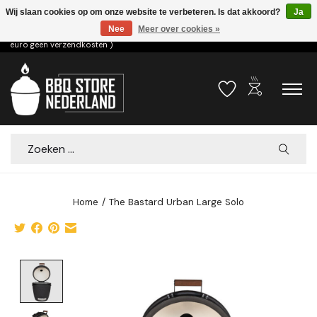
Wij slaan cookies op om onze website te verbeteren. Is dat akkoord?
Ja
Nee
Meer over cookies »
Voor 15.00u besteld dezelfde dag verzonden! ( 6,95 verzendkosten, vanaf 75
euro geen verzendkosten )
outdoor_grill
Verlanglijst
Winkelwa
Zoeken
Home
/
The Bastard Urban Large Solo
Product image slideshow Items