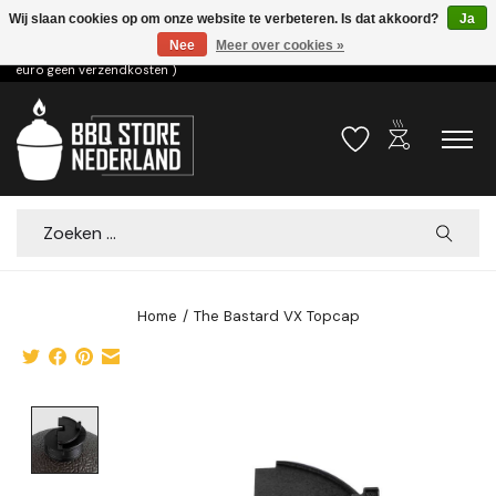
Wij slaan cookies op om onze website te verbeteren. Is dat akkoord?
Ja
Nee
Meer over cookies »
Voor 15.00u besteld dezelfde dag verzonden! ( 6,95 verzendkosten, vanaf 75
euro geen verzendkosten )
outdoor_grill
Verlanglijst
Winkelwa
Zoeken
Home
/
The Bastard VX Topcap
Product image slideshow Items