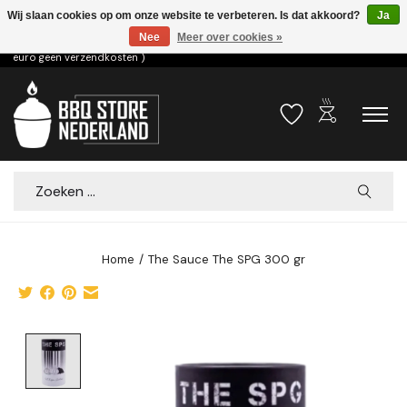
Wij slaan cookies op om onze website te verbeteren. Is dat akkoord?
Ja
Nee
Meer over cookies »
Voor 15.00u besteld dezelfde dag verzonden! ( 6,95 verzendkosten, vanaf 75
euro geen verzendkosten )
outdoor_grill
Verlanglijst
Winkelwa
Zoeken
Home
/
The Sauce The SPG 300 gr
Product image slideshow Items