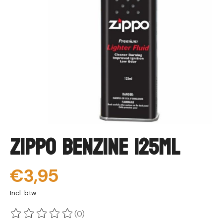
Zippo Benzine 125ml
€3,95
Incl. btw
(0)
De beoordeling van dit product is
0
van de 5