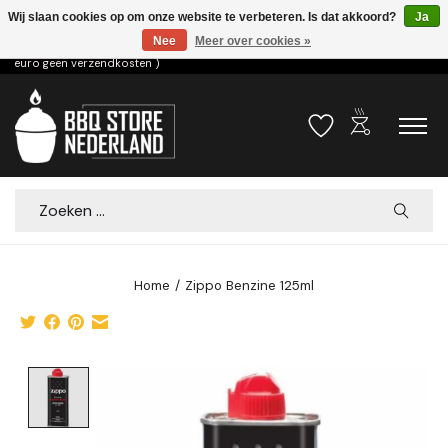
Wij slaan cookies op om onze website te verbeteren. Is dat akkoord?
Ja
Nee
Meer over cookies »
Voor 15.00u besteld dezelfde dag verzonden! ( 6,95 verzendkosten, vanaf 75
euro geen verzendkosten )
outdoor_grill
Verlanglijst
Winkelwa
Zoeken
Home
/
Zippo Benzine 125ml
Product image slideshow Items