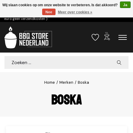
Wij slaan cookies op om onze website te verbeteren. Is dat akkoord?
Ja
Nee
Meer over cookies »
Voor 15.00u besteld dezelfde dag verzonden! ( 6,95 verzendkosten, vanaf 75
euro geen verzendkosten )
outdoor_grill
Verlanglijst
Winkelwa
Zoeken
Home
/
Merken
/
Boska
Boska