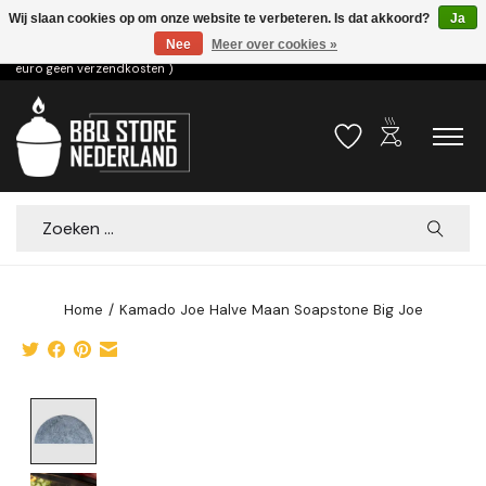
Wij slaan cookies op om onze website te verbeteren. Is dat akkoord?
Ja
Nee
Meer over cookies »
Voor 15.00u besteld dezelfde dag verzonden! ( 6,95 verzendkosten, vanaf 75
euro geen verzendkosten )
outdoor_grill
Verlanglijst
Winkelwa
Zoeken
Home
/
Kamado Joe Halve Maan Soapstone Big Joe
Product image slideshow Items