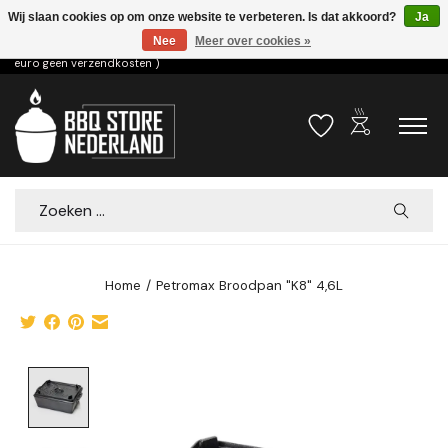
Wij slaan cookies op om onze website te verbeteren. Is dat akkoord?
Ja
Nee
Meer over cookies »
Voor 15.00u besteld dezelfde dag verzonden! ( 6,95 verzendkosten, vanaf 75
euro geen verzendkosten )
outdoor_grill
Verlanglijst
Winkelwa
Zoeken
Home
/
Petromax Broodpan "K8" 4,6L
Product image slideshow Items