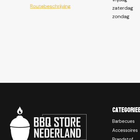
Routebeschrijving
zaterdag
zondag
Categorie
Barbecues
Accessoires
Brandstof