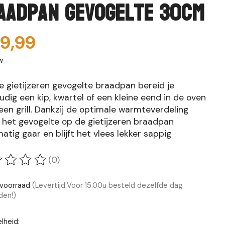
aadpan Gevogelte 30cm
9,99
w
e gietijzeren gevogelte braadpan bereid je
dig een kip, kwartel of een kleine eend in de oven
een grill. Dankzij de optimale warmteverdeling
 het gevogelte op de gietijzeren braadpan
matig gaar en blijft het vlees lekker sappig
(0)
oordeling van dit product is
0
van de 5
voorraad
(Levertijd:Voor 15.00u besteld dezelfde dag
den!)
lheid: