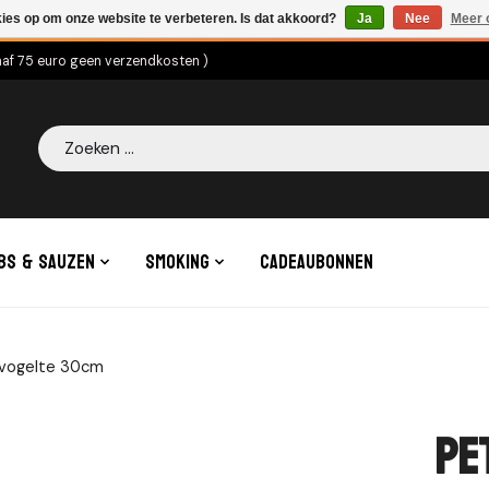
kies op om onze website te verbeteren. Is dat akkoord?
Ja
Nee
Meer 
naf 75 euro geen verzendkosten )
Zoeken
bs & Sauzen
Smoking
Cadeaubonnen
evogelte 30cm
Pe