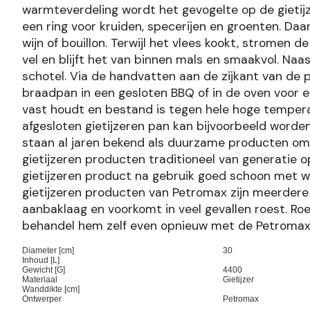
warmteverdeling wordt het gevogelte op de gietijze
een ring voor kruiden, specerijen en groenten. Daa
wijn of bouillon. Terwijl het vlees kookt, stromen 
vel en blijft het van binnen mals en smaakvol. Na
schotel. Via de handvatten aan de zijkant van de p
braadpan in een gesloten BBQ of in de oven voor e
vast houdt en bestand is tegen hele hoge temperat
afgesloten gietijzeren pan kan bijvoorbeeld worde
staan al jaren bekend als duurzame producten om
gietijzeren producten traditioneel van generatie o
gietijzeren product na gebruik goed schoon met w
gietijzeren producten van Petromax zijn meerdere 
aanbaklaag en voorkomt in veel gevallen roest. Ro
behandel hem zelf even opnieuw met de Petroma
Diameter [cm]
30
Inhoud [L]
Gewicht [G]
4400
Materiaal
Gietijzer
Wanddikte [cm]
Ontwerper
Petromax