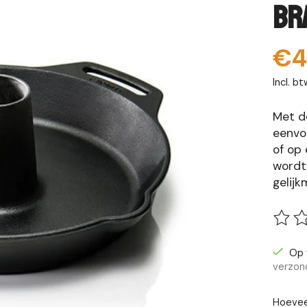
Br
€4
Incl. bt
Met d
eenvou
of op 
wordt
gelijk
De be
Op 
verzon
Hoevee