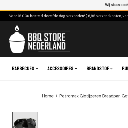
Wij slaan coo
Voor 15.00u besteld dezelfde dag verzonden! ( 6,95 verzendkosten, va
Barbecues
Accessoires
Brandstof
Ru
Home
/
Petromax Gietijzeren Braadpan G
Product image slideshow Items