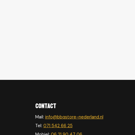
Contact
Mail:
info@bbqstore-nederland.nl
Tel:
071 542 66 25
Mobiel:
06 21 90 47 06