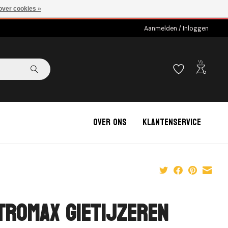
over cookies »
Aanmelden / Inloggen
outdoor_grill
Over ons
Klantenservice
tromax Gietijzeren