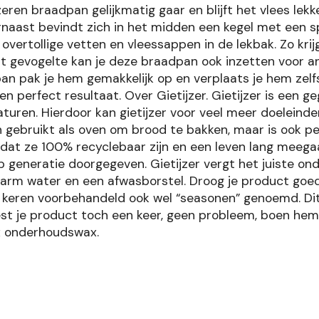
ren braadpan gelijkmatig gaar en blijft het vlees lekk
rnaast bevindt zich in het midden een kegel met een sp
de overtollige vetten en vleessappen in de lekbak. Zo kr
ast gevogelte kan je deze braadpan ook inzetten voor 
an pak je hem gemakkelijk op en verplaats je hem zelfs
en perfect resultaat. Over Gietijzer. Gietijzer is een
uren. Hierdoor kan gietijzer voor veel meer doeleinde
n gebruikt als oven om brood te bakken, maar is ook pe
dat ze 100% recyclebaar zijn en een leven lang meega
p generatie doorgegeven. Gietijzer vergt het juiste on
arm water en een afwasborstel. Droog je product goed
keren voorbehandeld ook wel “seasonen” genoemd. Dit 
est je product toch een keer, geen probleem, boen he
x onderhoudswax.