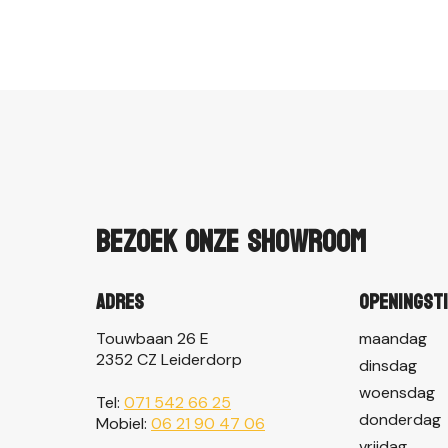
Bezoek onze showroom
Adres
Openingst
Touwbaan 26 E
maandag
2352 CZ Leiderdorp
dinsdag
woensdag
Tel:
071 542 66 25
donderdag
Mobiel:
06 21 90 47 06
vrijdag